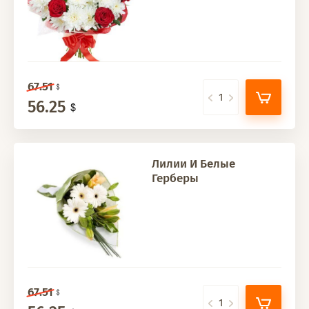
67.51
56.25
Лилии И Белые
Герберы
67.51