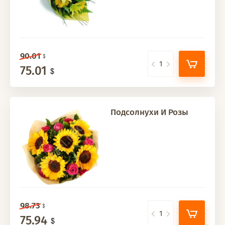
90.01
75.01
Подсолнухи И Розы
98.73
75.94