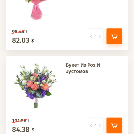
98.44
82.03
Букет Из Роз И
Эустомов
101.26
84.38