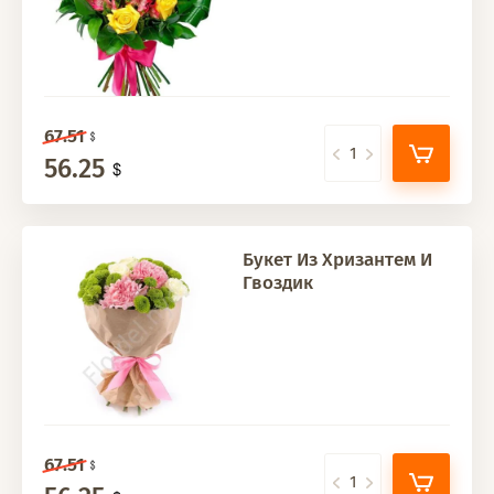
67.51
56.25
Букет Из Хризантем И
Гвоздик
67.51