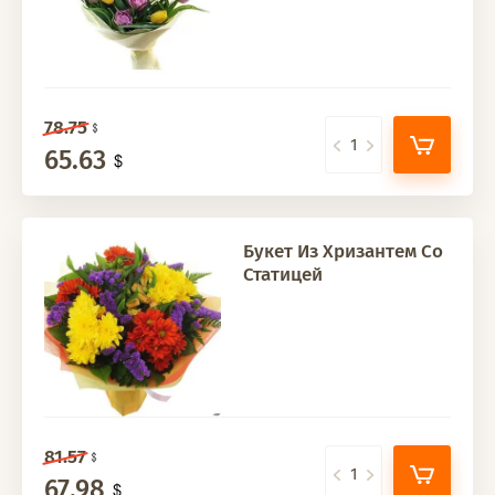
78.75
65.63
Букет Из Хризантем Со
Статицей
81.57
67.98