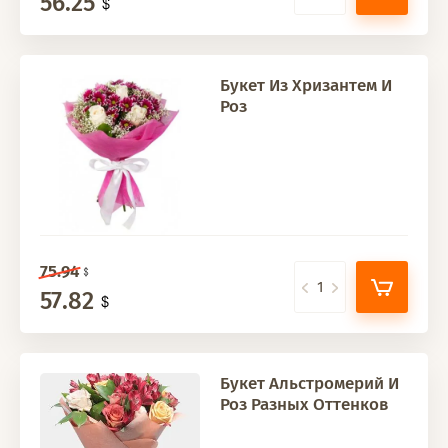
56.25
Букет Из Хризантем И
Роз
75.94
57.82
Букет Альстромерий И
Роз Разных Оттенков