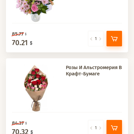
85.77
70.21
Розы И Альстромерия В
Крафт-Бумаге
84.37
70.32