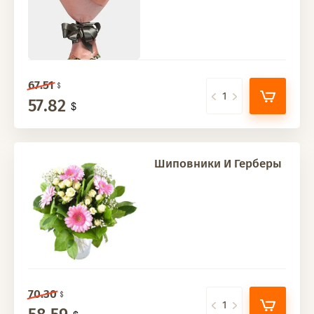
67.51
57.82
Шиповники И Герберы
70.30