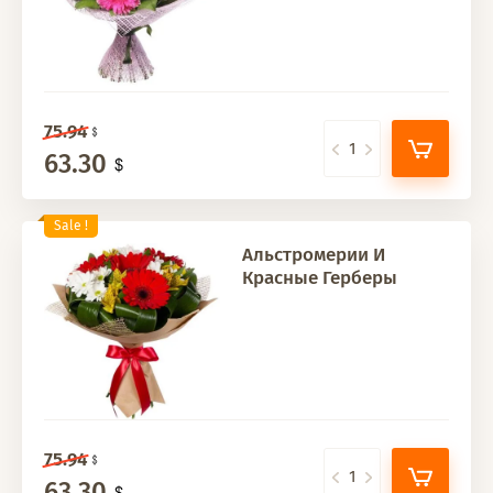
75.94
63.30
Sale !
Альстромерии И
Красные Герберы
75.94
63.30