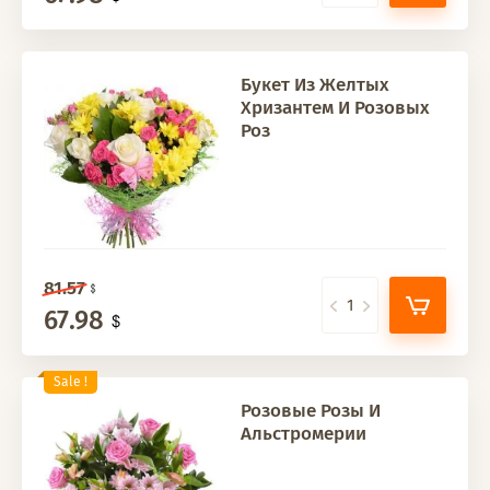
Букет Из Желтых
Хризантем И Розовых
Роз
81.57
67.98
Sale !
Розовые Розы И
Альстромерии