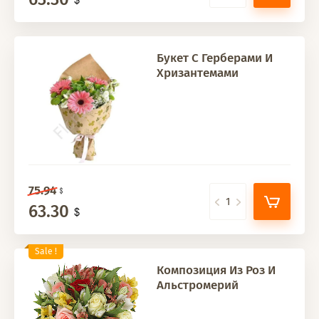
Букет С Герберами И
Хризантемами
75.94
63.30
Sale !
Композиция Из Роз И
Альстромерий