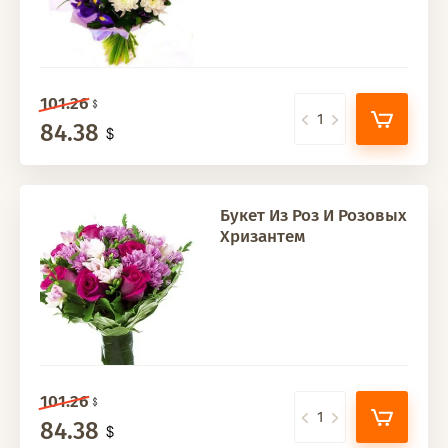
101.26
84.38
Букет Из Роз И Розовых
Хризантем
101.26
84.38