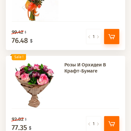
99.42
76.48
Sale !
Розы И Орхидеи В
Крафт-Бумаге
92.82
77.35