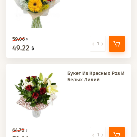
59.06
49.22
Букет Из Красных Роз И
Белых Лилий
64.70