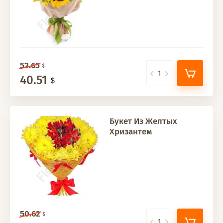
52.65
40.51
Букет Из Желтых
Хризантем
50.62