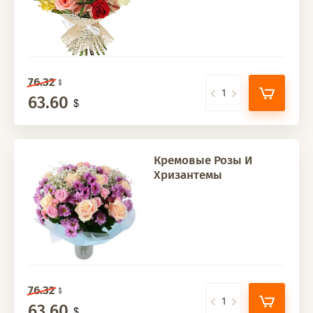
76.32
63.60
Кремовые Розы И
Хризантемы
76.32
63.60